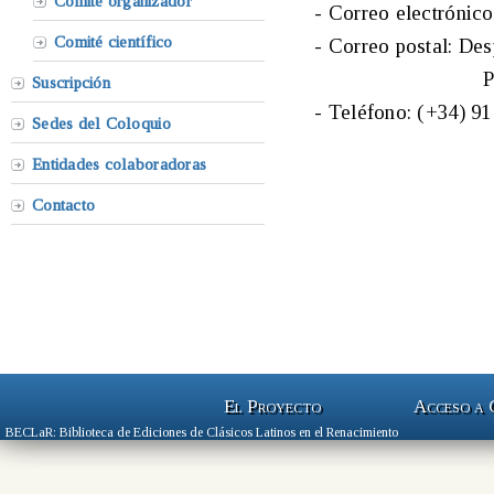
Comité organizador
- Correo electrónic
Comité científico
- Correo postal: De
Paseo de la S
Suscripción
- Teléfono: (+34) 9
Sedes del Coloquio
Entidades colaboradoras
Contacto
El Proyecto
Acceso a
BECLaR: Biblioteca de Ediciones de Clásicos Latinos en el Renacimiento