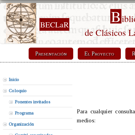
B
ibl
BECLaR
de Clásicos L
Presentación
El Proyecto
R
Inicio
Coloquio
Ponentes invitados
Para cualquier consult
Programa
medios:
Organización